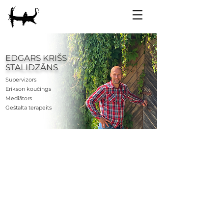
EDGARS KRIŠS
STALIDZĀNS
Supervizors
Erikson koučings
Mediātors
Geštalta terapeits